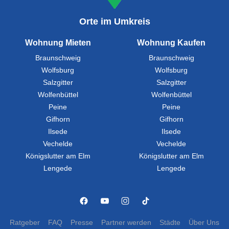
Orte im Umkreis
Wohnung Mieten
Wohnung Kaufen
Braunschweig
Braunschweig
Wolfsburg
Wolfsburg
Salzgitter
Salzgitter
Wolfenbüttel
Wolfenbüttel
Peine
Peine
Gifhorn
Gifhorn
Ilsede
Ilsede
Vechelde
Vechelde
Königslutter am Elm
Königslutter am Elm
Lengede
Lengede
Ratgeber
FAQ
Presse
Partner werden
Städte
Über Uns