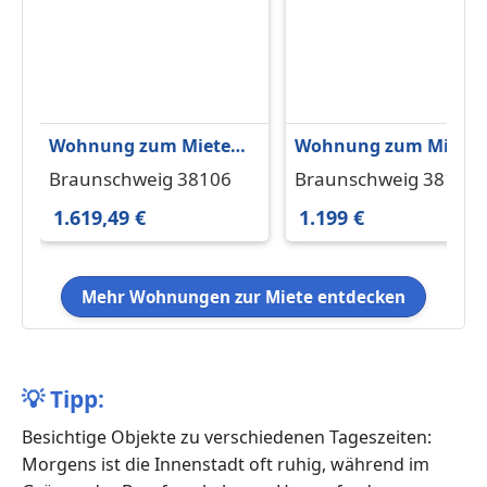
Wohnung zum Mieten
Wohnung zum Miete
in Braunschweig
in Braunschweig 1.19
Braunschweig 38106
Braunschweig 38114
1.619,49 € 119.33 m²
€ 96.9 m²
1.619,49 €
1.199 €
Mehr Wohnungen zur Miete entdecken
💡
Tipp:
Besichtige Objekte zu verschiedenen Tageszeiten:
Morgens ist die Innenstadt oft ruhig, während im