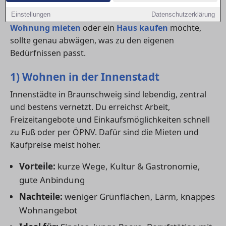
pulsierendes Leben bietet, punktet das Wohnen im
Grünen mit Ruhe, Platz und Natur. Wer eine
Einstellungen
Datenschutzerklärung
Wohnung mieten
oder ein
Haus kaufen
möchte,
sollte genau abwägen, was zu den eigenen
Bedürfnissen passt.
1) Wohnen in der Innenstadt
Innenstädte in Braunschweig sind lebendig, zentral
und bestens vernetzt. Du erreichst Arbeit,
Freizeitangebote und Einkaufsmöglichkeiten schnell
zu Fuß oder per ÖPNV. Dafür sind die Mieten und
Kaufpreise meist höher.
Vorteile:
kurze Wege, Kultur & Gastronomie,
gute Anbindung
Nachteile:
weniger Grünflächen, Lärm, knappes
Wohnangebot