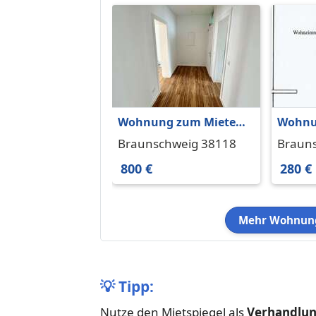
Wohnung zum Mieten
Wohnu
in Braunschweig 800 €
in Bra
Braunschweig 38118
Braun
72 m²
40 m²
800 €
280 €
Mehr Wohnung
💡
Tipp:
Nutze den Mietspiegel als
Verhandlu