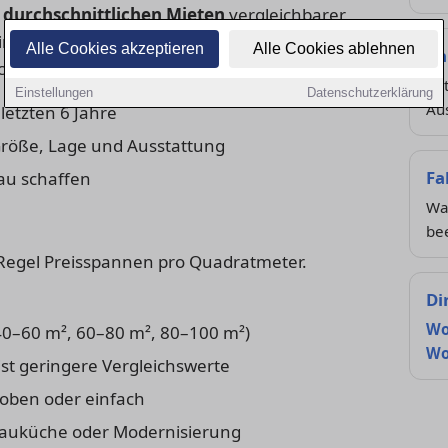
e
durchschnittlichen Mieten
vergleichbarer
e. Er wird meist alle zwei Jahre von der
Alle Cookies akzeptieren
Alle Cookies ablehnen
Ka
uss aktualisiert.
Ak
Einstellungen
Datenschutzerklärung
Au
letzten 6 Jahre
röße, Lage und Ausstattung
Fa
au schaffen
Was
bee
er Regel Preisspannen pro Quadratmeter.
Di
Wo
. 40–60 m², 60–80 m², 80–100 m²)
Wo
t geringere Vergleichswerte
oben oder einfach
bauküche oder Modernisierung