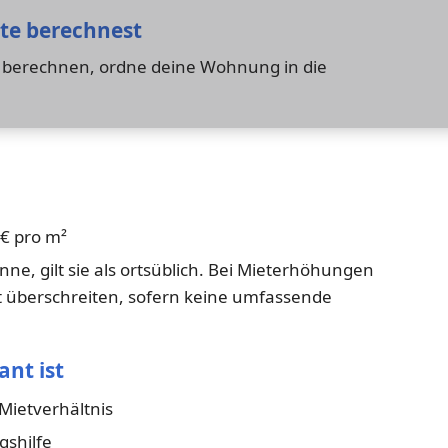
ete berechnest
u berechnen, ordne deine Wohnung in die
 € pro m²
nne, gilt sie als ortsüblich. Bei Mieterhöhungen
ht überschreiten, sofern keine umfassende
ant ist
Mietverhältnis
gshilfe