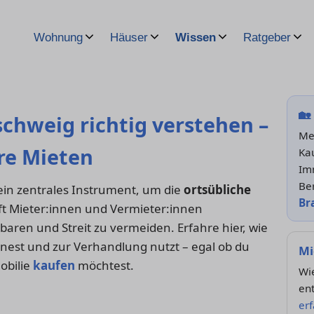
Wohnung
Häuser
Wissen
Ratgeber
🏡
schweig richtig verstehen –
Me
ire Mieten
Kau
Im
Be
 ein zentrales Instrument, um die
ortsübliche
Br
ft Mieter:innen und Vermieter:innen
baren und Streit zu vermeiden. Erfahre hier, wie
chnest und zur Verhandlung nutzt – egal ob du
Mi
obilie
kaufen
möchtest.
Wie
en
er