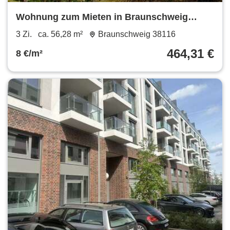
Wohnung zum Mieten in Braunschweig
464,31 € 56.28 m²
3 Zi.
ca. 56,28 m²
Braunschweig 38116
464,31 €
8 €/m²