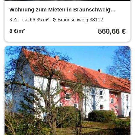
Wohnung zum Mieten in Braunschweig
560,66 € 66.35 m²
3 Zi.
ca. 66,35 m²
Braunschweig 38112
560,66 €
8 €/m²