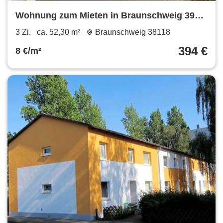
Wohnung zum Mieten in Braunschweig 394 €
52.3 m²
3 Zi.
ca. 52,30 m²
Braunschweig 38118
394 €
8 €/m²