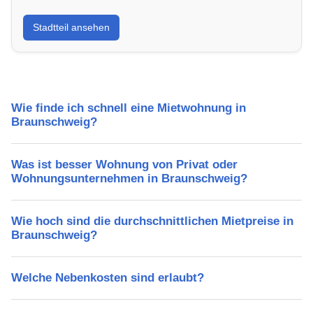
Erfahre mehr über deinen Stadtteil in Braunschweig:
Stadtteil ansehen
Lebensqualität, Verkehrsanbindung, Schulen,
Freizeitmöglichkeiten und Mietpreise.
Wie finde ich schnell eine Mietwohnung in
Braunschweig?
Was ist besser Wohnung von Privat oder
Wohnungsunternehmen in Braunschweig?
Wie hoch sind die durchschnittlichen Mietpreise in
Braunschweig?
Welche Nebenkosten sind erlaubt?