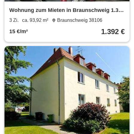
Wohnung zum Mieten in Braunschweig 1.392
€ 93.92 m²
3 Zi.
ca. 93,92 m²
Braunschweig 38106
1.392 €
15 €/m²