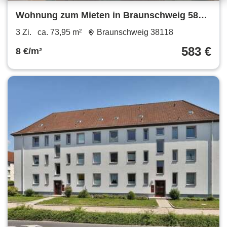
Wohnung zum Mieten in Braunschweig 583 €
73.95 m²
3 Zi.
ca. 73,95 m²
Braunschweig 38118
583 €
8 €/m²