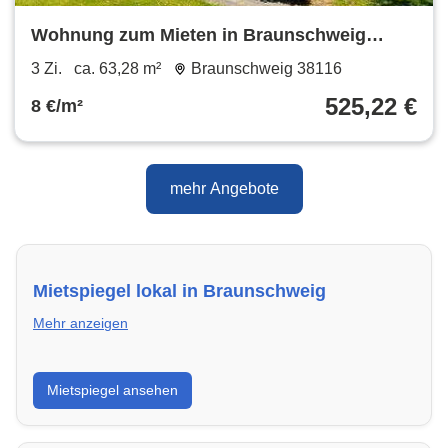
Wohnung zum Mieten in Braunschweig
525,22 € 63.28 m²
3 Zi.
ca. 63,28 m²
Braunschweig 38116
525,22 €
8 €/m²
mehr Angebote
Mietspiegel lokal in Braunschweig
Mehr anzeigen
Erhalte einen Überblick über die aktuellen Mietpreise
Mietspiegel ansehen
regional in Braunschweig. So weißt du genau, welche
Miete fair ist und wo sich ein Vergleich lohnt.