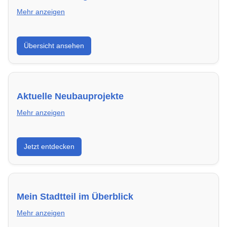
Mehr anzeigen
Hier findest du die wichtigsten Anbieter in
Übersicht ansehen
Braunschweig – von Genossenschaften bis zu
privaten Vermietern.
Aktuelle Neubauprojekte
Mehr anzeigen
Entdecke Neubauprojekte in Braunschweig –
Jetzt entdecken
modern, energieeffizient und sofort bezugsfertig.
Mein Stadtteil im Überblick
Mehr anzeigen