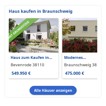
Haus kaufen in Braunschweig
Haus zum Kaufen in
Modernes
Bevenrode 549.950 €
Reihenmittelhaus in
Bevenrode 38110
Braunschweig 38116
129 m²
Alt-Lehndorf
549.950 €
475.000 €
Alle Häuser anzeigen